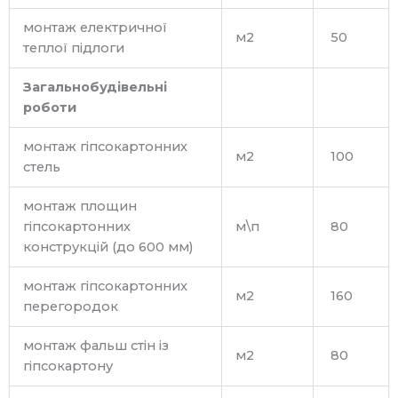
монтаж електричної
м2
50
теплої підлоги
З
агальнобудівельні
роботи
монтаж гіпсокартонних
м2
100
стель
монтаж площин
гіпсокартонних
м\п
80
конструкцій (до 600 мм)
монтаж гіпсокартонних
м2
160
перегородок
монтаж фальш стін із
м2
80
гіпсокартону