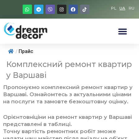
Перейти
W
T
V
I
F
T
PL
UA
RU
до
h
e
i
n
a
i
a
l
b
s
c
k
вмісту
t
e
e
t
e
t
s
g
r
a
b
o
a
r
g
o
k
p
a
r
o
p
m
a
k
m
/
Прайс
Комплексний ремонт квартир
у Варшаві
Пропонуємо комплексний ремонт квартир у
Варшаві. Ознайомтесь з актуальними цінами
на послуги та замовте безкоштовну оцінку.
Орієнтовніціни на ремонт квартир у Варшаві
представлені в таблиці.
Точну вартість ремонтних робіт зможе
надати наш майстер після виїзду на об’єкт.