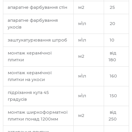
апаратне фарбування стін
м2
25
апаратне фарбування
м\п
20
укосів
заштукатурювання штроб
м\п
10
монтаж керамічної
від
м2
плитки
180
монтаж керамічної
м\п
160
плитки на укоси
підрізання кута 45
м\п
150
градусів
монтаж ширкоформатної
від
м2
плитки понад 1200мм
250