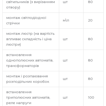
світильників (з вирізанням
шт
80
отвору)
монтаж світлодіодної
м\п
20
стрічки
монтаж люстр (на вартість
впливає складність і ціна
шт
80
люстри)
встановлення
однополюсних автоматів,
шт
80
трансформаторів
монтаж і розпаювання
шт
80
розподільних коробок
встановлення
триполюсних автоматів,
шт
100
реле напруги