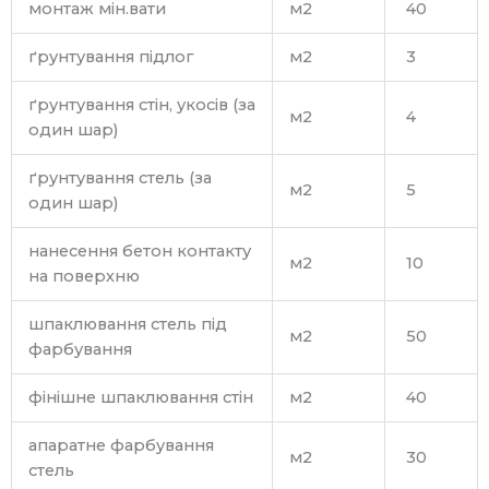
монтаж мін.вати
м2
40
ґрунтування підлог
м2
3
ґрунтування стін, укосів (за
м2
4
один шар)
ґрунтування стель (за
м2
5
один шар)
нанесення бетон контакту
м2
10
на поверхню
шпаклювання стель під
м2
50
фарбування
фінішне шпаклювання стін
м2
40
апаратне фарбування
м2
30
стель