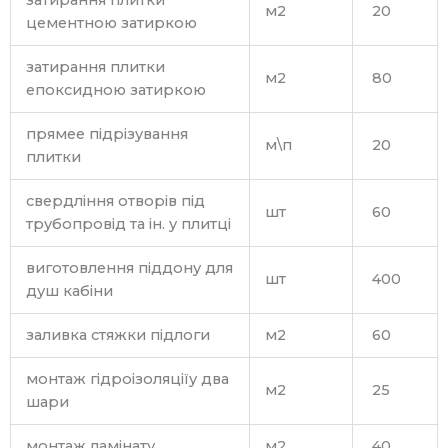
затирання плитки
м2
20
цементною затиркою
затирання плитки
м2
80
епоксидною затиркою
прямее підрізування
м\п
20
плитки
свердління отворів під
шт
60
трубопровід та ін. у плитці
виготовлення піддону для
шт
400
душ кабіни
заливка стяжки підлоги
м2
60
монтаж гідроізоляціїу два
м2
25
шари
монтаж ламінату
м2
40