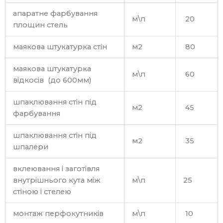
апаратне фарбування
м\п
20
площин стель
маякова штукатурка стін
м2
80
маякова штукатурка
м\п
60
відкосів (до 600мм)
шпаклювання стін під
м2
45
фарбування
шпаклювання стін під
м2
35
шпалери
вклеювання і заготівля
внутрішнього кута між
м\п
25
стіною і стелею
монтаж перфокутників
м\п
10