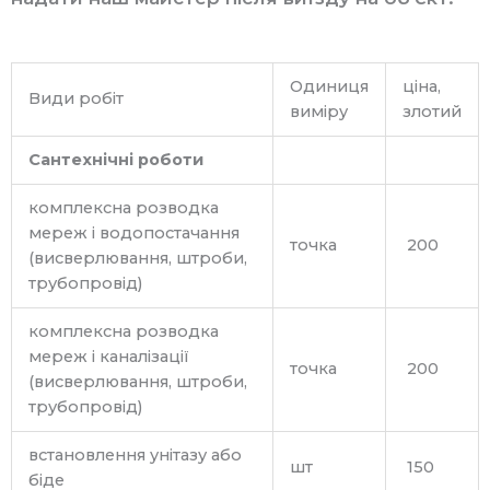
Одиниця
ціна,
Види робіт
виміру
злотий
Сантехнічні роботи
комплексна розводка
мереж і водопостачання
точка
200
(висверлювання, штроби,
трубопровід)
комплексна розводка
мереж і каналізації
точка
200
(висверлювання, штроби,
трубопровід)
встановлення унітазу або
шт
150
біде