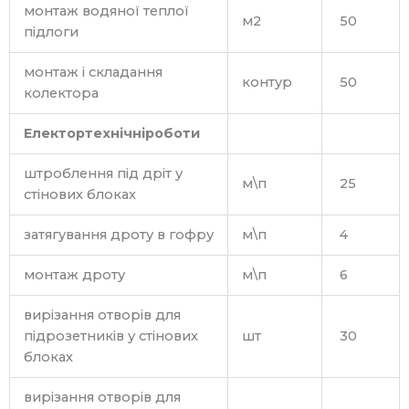
монтаж водяної теплої
м2
50
підлоги
монтаж і складання
контур
50
колектора
Електортехнічніроботи
штроблення під дріт у
м\п
25
стінових блоках
затягування дроту в гофру
м\п
4
монтаж дроту
м\п
6
вирізання отворів для
підрозетників у стінових
шт
30
блоках
вирізання отворів для